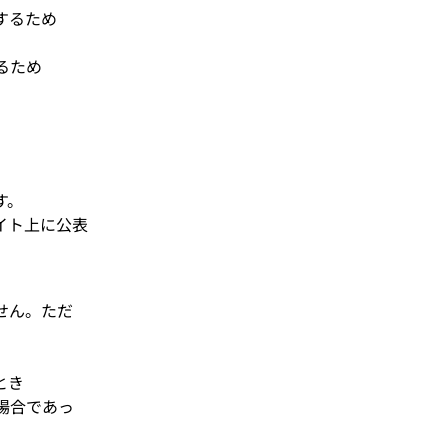
するため
るため
す。
イト上に公表
せん。ただ
とき
場合であっ