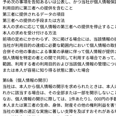
予め次の事項を告知あるいは公表し、かつ当社が個人情報保
利用目的に第三者への提供を含むこと
第三者に提供されるデータの項目
第三者への提供の手段または方法
本人の求めに応じて個人情報の第三者への提供を停止するこ
本人の求めを受け付ける方法
前項の定めにかかわらず、次に掲げる場合には、当該情報の
当社が利用目的の達成に必要な範囲内において個人情報の取
合併その他の事由による事業の承継に伴って個人情報が提供
個人情報を特定の者との間で共同して利用する場合であって
範囲、利用する者の利用目的および当該個人情報の管理につ
または本人が容易に知り得る状態に置いた場合
第6条（個人情報の開示）
当社は、本人から個人情報の開示を求められたときは、本人
れかに該当する場合は、その全部または一部を開示しないこ
なお、個人情報の開示に際しては、1件あたり1、000円の手
本人または第三者の生命、身体、財産その他の権利利益を害
当社の業務の適正な実施に著しい支障を及ぼすおそれがある