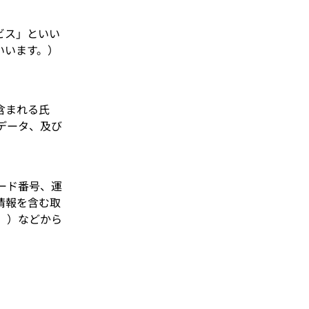
ビス」といい
いいます。）
含まれる氏
データ、及び
ード番号、運
情報を含む取
。）などから