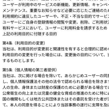
ユーザーが利用中のサービスの新機能、更新情報、キャンペ
メンテナンス、重要なお知らせなど必要に応じたご連絡のた
利用規約に違反したユーザーや、不正・不当な目的でサービ
ユーザーにご自身の登録情報の閲覧や変更、削除、ご利用状
有料サービスにおいて、ユーザーに利用料金を請求するため
上記の利用目的に付随する目的
第4条（利用目的の変更）
当社は、利用目的が変更前と関連性を有すると合理的に認め
利用目的の変更を行った場合には、変更後の目的について、
するものとします。
第5条（個人情報の第三者提供）
当社は、次に掲げる場合を除いて、あらかじめユーザーの同
し、個人情報保護法その他の法令で認められる場合を除きま
人の生命、身体または財産の保護のために必要がある場合で
公衆衛生の向上または児童の健全な育成の推進のために特に
国の機関もしくは地方公共団体またはその委託を受けた者が
て、本人の同意を得ることにより当該事務の遂行に支障を及