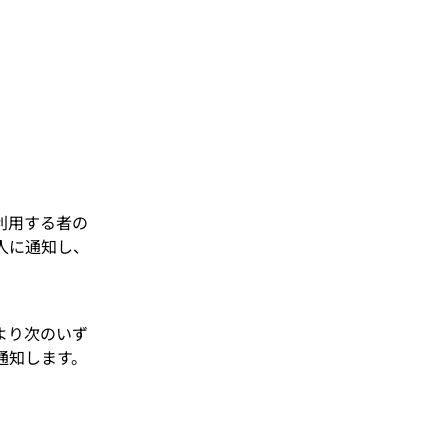
利用する者の
人に通知し、
より次のいず
通知します。