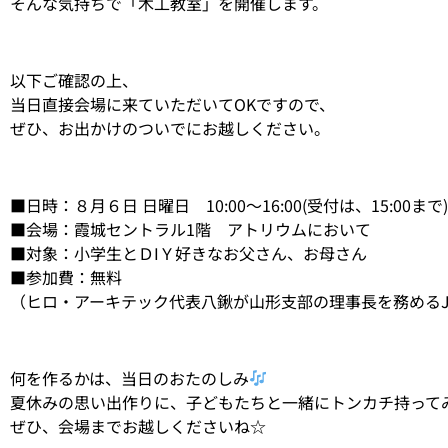
そんな気持ちで「木工教室」を開催します。
以下ご確認の上、
当日直接会場に来ていただいてOKですので、
ぜひ、お出かけのついでにお越しください。
■日時：８月６日 日曜日 10:00〜16:00(受付は、15:00まで)
■会場：霞城セントラル1階 アトリウムにおいて
■対象：小学生とＤIＹ好きなお父さん、お母さん
■参加費：無料
（ヒロ・アーキテック代表八鍬が山形支部の理事長を務めるJ
何を作るかは、当日のおたのしみ
夏休みの思い出作りに、子どもたちと一緒にトンカチ持って
ぜひ、会場までお越しくださいね☆