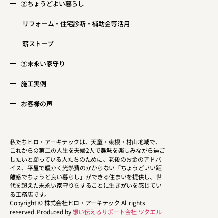
②ちょうどよい暮らし
リフォーム・住宅診断・補助金等活用
薪ストーブ
③末永い家守り
施工実例
お客様の声
私たちヒロ・アーキテックは、天童・東根・村山地域で、
これからの第二の人生を夫婦2人で趣味を楽しみながら過ご
したいと願っている人たちのために、老後のお金のアドバ
イス、平屋で暖かく光熱費のかからない「ちょうどいい距
離感でちょうど良い暮らし」ができる住まいを提供し、世
代を超えた末永い家守りをすることに生きがいを感じてい
る工務店です。
Copyright © 株式会社ヒロ・アーキテック All rights
reserved. Produced by
想い伝えるサポート会社 ツタエル