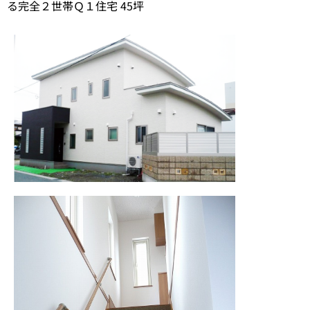
る完全２世帯Ｑ１住宅 45坪